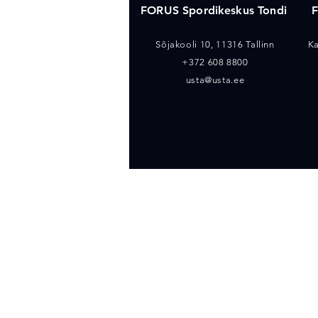
FORUS Spordikeskus Tondi
F
Sõjakooli 10, 11316 Tallinn
Ka
+372 608 8800
usta@usta.ee