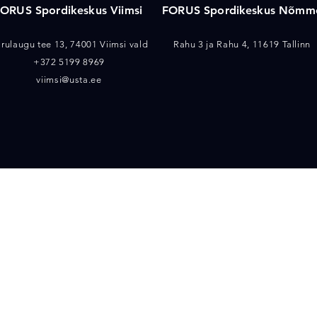
ORUS Spordikeskus Viimsi
FORUS Spordikeskus Nõmm
rulaugu tee 13, 74001 Viimsi vald
Rahu 3 ja Rahu 4, 11619 Tallinn
+372 5199 8969
viimsi@usta.ee