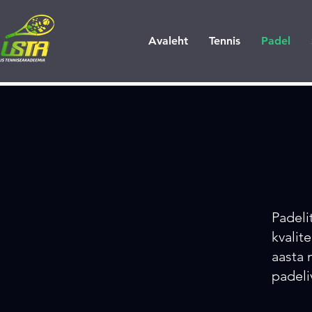
Avaleht
Tennis
Padel
Padeli
kvalit
aasta 
padeli