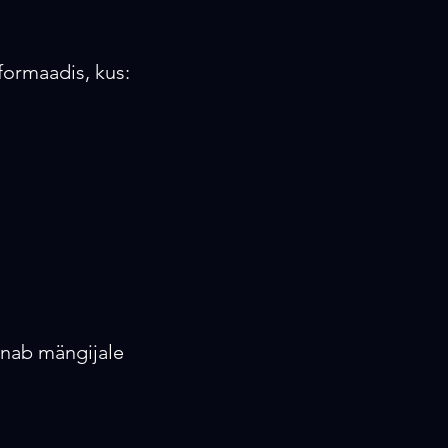
formaadis, kus:
nnab mängijale