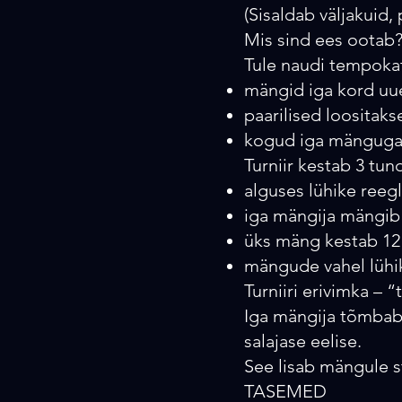
(Sisaldab väljakuid,
Mis sind ees ootab
Tule naudi tempokat
mängid iga kord uue
paarilised loositak
kogud iga mänguga 
Turniir kestab 3 tun
alguses lühike reeg
iga mängija mängi
üks mäng kestab 12
mängude vahel lühi
Turniiri erivimka – 
Iga mängija tõmbab 
salajase eelise.​
See lisab mängule s
TASEMED