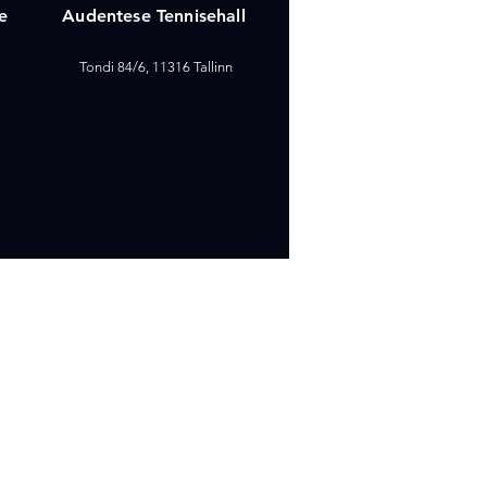
e
Audentese Tennisehall
Tondi 84/6, 11316 Tallinn