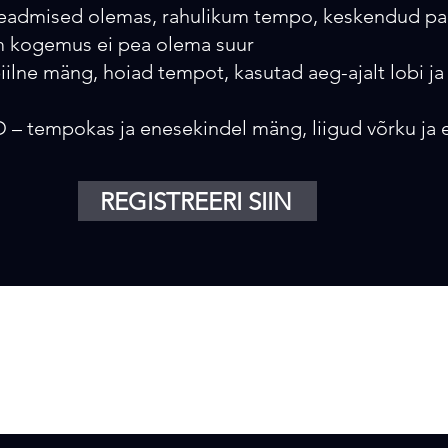
admised olemas, rahulikum tempo, keskendud pa
m kogemus ei pea olema suur
ilne mäng, hoiad tempot, kasutad aeg-ajalt lobi j
tempokas ja enesekindel mäng, liigud võrku ja 
REGISTREERI SIIN
Asukohad