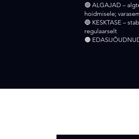
🟢 ALGAJAD – algte
hoidmisele; varase
🔵 KESKTASE – stabi
regulaarselt
🟠 EDASIJÕUDNUD – 