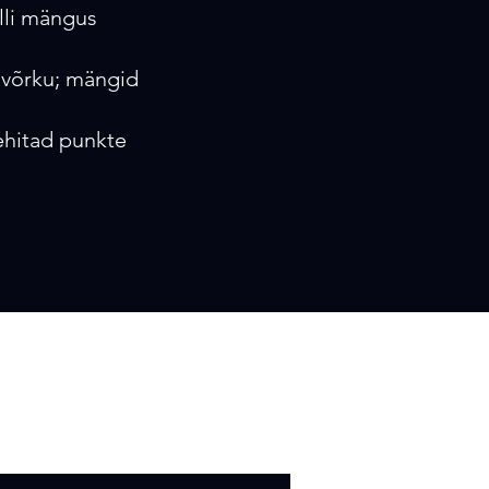
lli mängus
a võrku; mängid
ehitad punkte