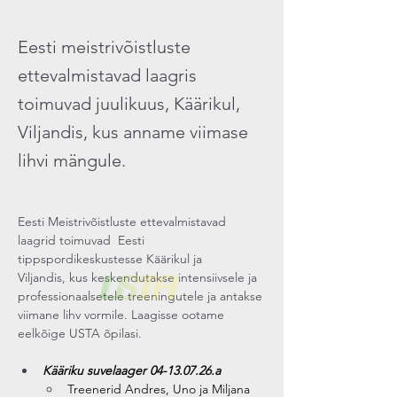
Eesti meistrivõistluste
ettevalmistavad laagris
toimuvad juulikuus, Käärikul,
Viljandis, kus anname viimase
lihvi mängule.
Eesti Meistrivõistluste ettevalmistavad 
laagrid toimuvad  Eesti 
tippspordikeskustesse Käärikul ja 
Viljandis, kus keskendutakse intensiivsele ja 
professionaalsetele treeningutele ja antakse 
viimane lihv vormile. Laagisse ootame 
eelkõige USTA õpilasi. 
Kääriku suvelaager 04-13.07.26.a
Treenerid Andres, Uno ja Miljana