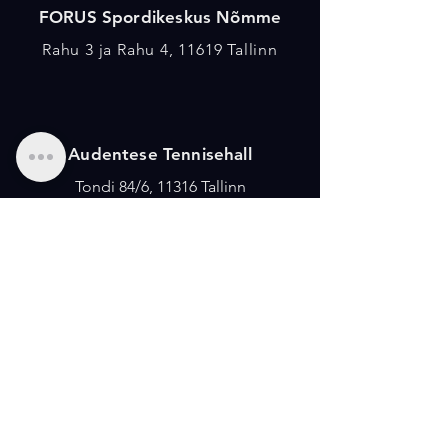
FORUS Spordikeskus Nõmme
Rahu 3 ja Rahu 4, 11619 Tallinn
Audentese Tennisehall
Tondi 84/6, 11316 Tallinn