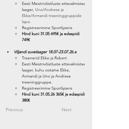
Eesti Meistrivõistluste ettevalmistav 
laager, 
Uno/Andrese ja 
Ekke/Armandi treeninggruppide 
lapsi.
Registreerimine Sportlyzeris
Hind kuni 31.05 695€ ja edaspidi 
749€
Viljandi suvelaager 18.07-23.07.26.a
Treenerid Ekke ja Robert
Eesti Meistrivõistluste ettevalmistav 
laager, kuhu ootame Ekke, 
Armandi ja Uno ja Andrese 
treeninggruppe.
Registreerimine Sportlyzeris
Hind kuni 31.05.26 365€ ja edaspidi 
380€
Previous
Next