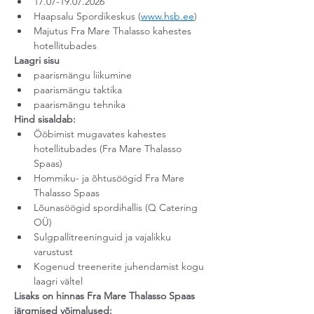
17.07-19.07.2026
Haapsalu Spordikeskus (
www.hsb.ee
)
Majutus Fra Mare Thalasso kahestes 
hotellitubades
Laagri sisu
paarismängu liikumine
paarismängu taktika
paarismängu tehnika
Hind sisaldab:
Ööbimist mugavates kahestes 
hotellitubades (Fra Mare Thalasso 
Spaas)
Hommiku- ja õhtusöögid Fra Mare 
Thalasso Spaas
Lõunasöögid spordihallis (Q Catering 
OÜ)
Sulgpallitreeninguid ja vajalikku 
varustust
Kogenud treenerite juhendamist kogu 
laagri vältel
Lisaks on hinnas Fra Mare Thalasso Spaas 
järgmised võimalused: