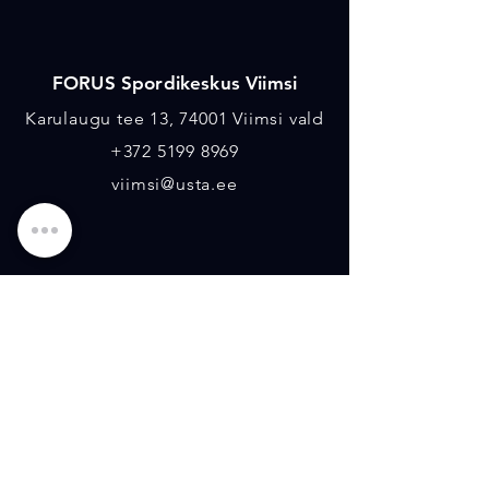
FORUS Spordikeskus Viimsi
Karulaugu tee 13, 74001 Viimsi vald
+372 5199 8969
viimsi@usta.ee
FORUS Spordikeskus Nõmme
Rahu 3 ja Rahu 4, 11619 Tallinn
Audentese Tennisehall
Tondi 84/6, 11316 Tallinn