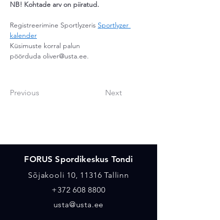
NB! Kohtade arv on piiratud.
Registreerimine Sportlyzeris 
Sportlyzer 
kalender
Küsimuste korral palun 
pöörduda 
oliver@usta.ee
.
Previous
Next
Asukohad
FORUS Spordikeskus Tondi
Sõjakooli 10, 11316 Tallinn
+372 608 8800
usta@usta.ee