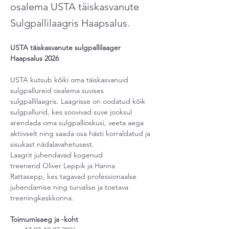
osalema USTA täiskasvanute
Sulgpallilaagris Haapsalus.
USTA täiskasvanute sulgpallilaager 
Haapsalus 2026
USTA kutsub kõiki oma täiskasvanuid 
sulgpallureid osalema suvises 
sulgpallilaagris. Laagrisse on oodatud kõik 
sulgpallurid, kes soovivad suve jooksul 
arendada oma sulgpallioskusi, veeta aega 
aktiivselt ning saada osa hästi korraldatud ja 
sisukast nädalavahetusest.
Laagrit juhendavad kogenud 
treenerid Oliver Leppik ja Hanna 
Rattasepp, kes tagavad professionaalse 
juhendamise ning turvalise ja toetava 
treeningkeskkonna.
Toimumisaeg ja -koht