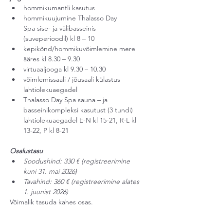
hommikumantli kasutus
hommikuujumine Thalasso Day 
Spa sise- ja välibasseinis 
(suveperioodil) kl 8 – 10
kepikõnd/hommikuvõimlemine mere 
ääres kl 8.30 – 9.30
virtuaaljooga kl 9.30 – 10.30
võimlemissaali / jõusaali külastus 
lahtiolekuaegadel
Thalasso Day Spa sauna – ja 
basseinikompleksi kasutust (3 tundi) 
lahtiolekuaegadel E-N kl 15-21, R-L kl 
13-22, P kl 8-21
Osalustasu
Soodushind: 330 € (registreerimine 
kuni 31. mai 2026)
Tavahind: 360 € (registreerimine alates 
1. juunist 2026)
Võimalik tasuda kahes osas.